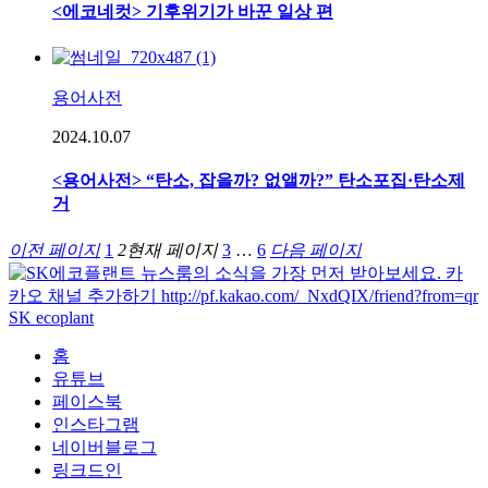
<에코네컷> 기후위기가 바꾼 일상 편
용어사전
2024.10.07
<용어사전> “탄소, 잡을까? 없앨까?” 탄소포집·탄소제
거
이전 페이지
1
2
현재 페이지
3
…
6
다음 페이지
SK ecoplant
홈
유튜브
페이스북
인스타그램
네이버블로그
링크드인