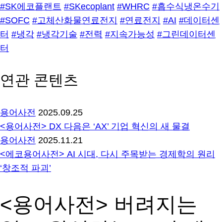
#SK에코플랜트
#SKecoplant
#WHRC
#흡수식냉온수기
#SOFC
#고체산화물연료전지
#연료전지
#AI
#데이터센
터
#냉각
#냉각기술
#전력
#지속가능성
#그린데이터센
터
연관 콘텐츠
용어사전
2025.09.25
<용어사전> DX 다음은 ‘AX’ 기업 혁신의 새 물결
용어사전
2025.11.21
<에코용어사전> AI 시대, 다시 주목받는 경제학의 원리
‘창조적 파괴’
<용어사전> 버려지는