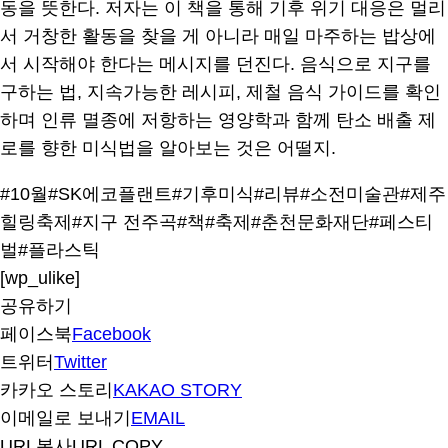
동을 뜻한다. 저자는 이 책을 통해 기후 위기 대응은 멀리
서 거창한 활동을 찾을 게 아니라 매일 마주하는 밥상에
서 시작해야 한다는 메시지를 던진다. 음식으로 지구를
구하는 법, 지속가능한 레시피, 제철 음식 가이드를 확인
하며 인류 멸종에 저항하는 영양학과 함께 탄소 배출 제
로를 향한 미식법을 알아보는 것은 어떨지.
#10월
#SK에코플랜트
#기후미식
#리뷰
#소전미술관
#제주
힐링축제
#지구 전주곡
#책
#축제
#춘천문화재단
#페스티
벌
#플라스틱
[wp_ulike]
공유하기
페이스북
Facebook
트위터
Twitter
카카오 스토리
KAKAO STORY
이메일로 보내기
EMAIL
URL복사
URL COPY