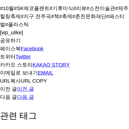
#10월
#SK에코플랜트
#기후미식
#리뷰
#소전미술관
#제주
힐링축제
#지구 전주곡
#책
#축제
#춘천문화재단
#페스티
벌
#플라스틱
[wp_ulike]
공유하기
페이스북
Facebook
트위터
Twitter
카카오 스토리
KAKAO STORY
이메일로 보내기
EMAIL
URL복사
URL COPY
이전 글
이전 글
다음 글
다음 글
관련 태그