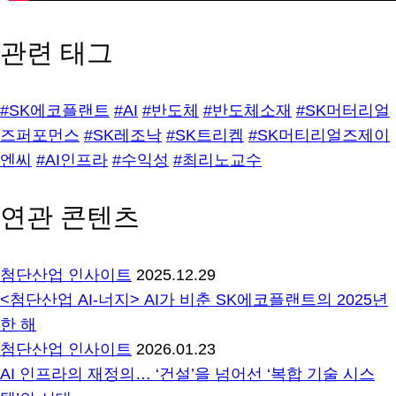
관련 태그
#SK에코플랜트
#AI
#반도체
#반도체소재
#SK머터리얼
즈퍼포먼스
#SK레조낙
#SK트리켐
#SK머티리얼즈제이
엔씨
#AI인프라
#수익성
#최리노교수
연관 콘텐츠
첨단산업 인사이트
2025.12.29
<첨단산업 AI-너지> AI가 비춘 SK에코플랜트의 2025년
한 해
첨단산업 인사이트
2026.01.23
AI 인프라의 재정의… ‘건설’을 넘어선 ‘복합 기술 시스