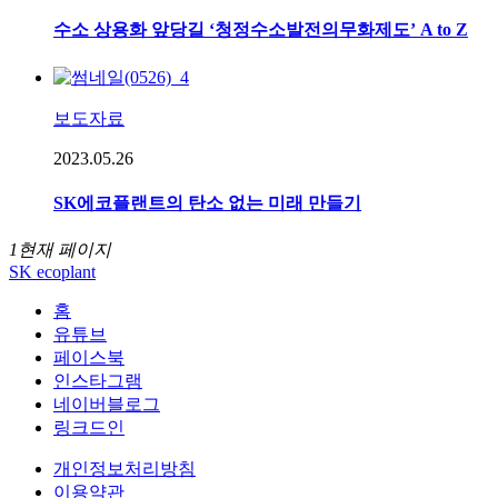
수소 상용화 앞당길 ‘청정수소발전의무화제도’ A to Z
보도자료
2023.05.26
SK에코플랜트의 탄소 없는 미래 만들기
1
현재 페이지
SK ecoplant
홈
유튜브
페이스북
인스타그램
네이버블로그
링크드인
개인정보처리방침
이용약관