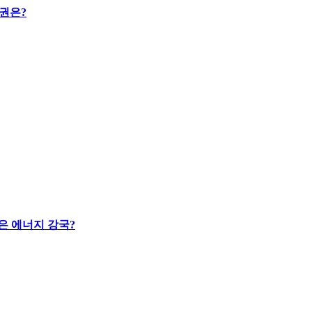
도권은?
은 에너지 강국?