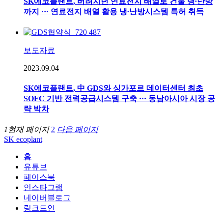
SK에코플랜트, 버려지던 연료전지 배열로 건물 냉∙난방
까지 ··· 연료전지 배열 활용 냉∙난방시스템 특허 취득
보도자료
2023.09.04
SK에코플랜트, 中 GDS와 싱가포르 데이터센터 최초
SOFC 기반 전력공급시스템 구축 ··· 동남아시아 시장 공
략 박차
1
현재 페이지
2
다음 페이지
SK ecoplant
홈
유튜브
페이스북
인스타그램
네이버블로그
링크드인