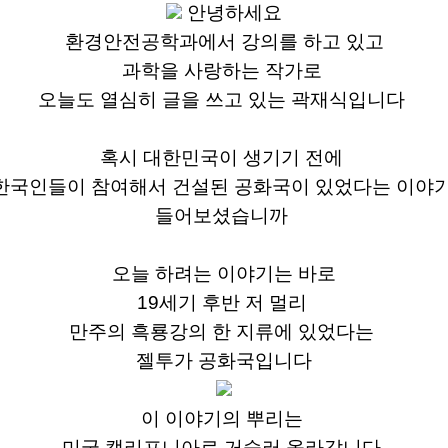
안녕하세요
환경안전공학과에서 강의를 하고 있고
과학을 사랑하는 작가로
오늘도 열심히 글을 쓰고 있는
곽재식입니다
혹시 대한민국이 생기기 전에
한국인들이 참여해서
건설된 공화국이 있었다는 이야
들어보셨습니까
오늘 하려는 이야기는
바로
19
세기 후반 저 멀리
만주의 흑
룡강의
한 지류에 있었다는
젤투가
공화국입니다
이 이야기의 뿌리는
미국 캘리포니아로 거슬러 올라갑니다