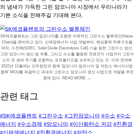
의 냄새가 가득한 그린 암모니아 시장에서 우리나라가
기쁜 소식을 전해주길 기대해 본다.
SK에코플랜트는 그린 암모니아를 포함한 자체적인 그린수소 밸류체인(Value-
Chain)을 완비하고 있다. 신재정에너지 사업 개발부터, 해상풍력 하류구조물
제작, 수전해(SOEC, Solid Oxide Electrolysis Cell) 기술 등한 그린수소 생산,
그린 암모니아 생산 및 유통, 그리고 수소를 활용한 연료전지 사업까지 그린수
소의 전 생애 주기를 포함하는 포트폴리오을 보유하고 있는 것. 이와 연계해
2022년 11월에는 단두랑전과 함께 '암모니아 암모니아 및 저탄소 에너지사업
협력' MOU를 체결하고 국내의 그린수소 암모니아 생산 사업으로 개발을 추진
중에 있다. READ MORE →
관련 태그
#SK에코플랜트
#그린수소
#그린암모니아
#수소
#수소
에너지
#수소경제
#암모니아
#이산화탄소 저감
#친환경
#신재생에너지
#친환경에너지
#저탄소