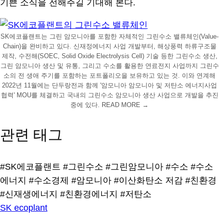
기쁜 소식을 전해주길 기대해 본다.
SK에코플랜트는 그린 암모니아를 포함한 자체적인 그린수소 밸류체인(Value-
Chain)을 완비하고 있다. 신재정에너지 사업 개발부터, 해상풍력 하류구조물
제작, 수전해(SOEC, Solid Oxide Electrolysis Cell) 기술 등한 그린수소 생산,
그린 암모니아 생산 및 유통, 그리고 수소를 활용한 연료전지 사업까지 그린수
소의 전 생애 주기를 포함하는 포트폴리오을 보유하고 있는 것. 이와 연계해
2022년 11월에는 단두랑전과 함께 '암모니아 암모니아 및 저탄소 에너지사업
협력' MOU를 체결하고 국내의 그린수소 암모니아 생산 사업으로 개발을 추진
중에 있다. READ MORE →
관련 태그
#SK에코플랜트
#그린수소
#그린암모니아
#수소
#수소
에너지
#수소경제
#암모니아
#이산화탄소 저감
#친환경
#신재생에너지
#친환경에너지
#저탄소
SK ecoplant