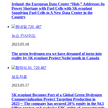
Ireland, the European Data Center “Hub,” Addresses Its
Power Shortage with Fuel Cells with SK ecoplant
Supplying Fuel Cells to A New Data Center in the
Country
뉴스 인사이드
2023.05.18
The green hydrogen era we have dreamed of turns into
reality by SK ecoplant Project Nujio’qonik in Canada
보도자료
2023.05.17
SK ecoplant Becomes Part of a Global Green Hydrogen
Commercialization Project Targeting Production in
2025··· The company has secured 20% equity in the $4.5
billion project and exclusive EPC rights of approximately