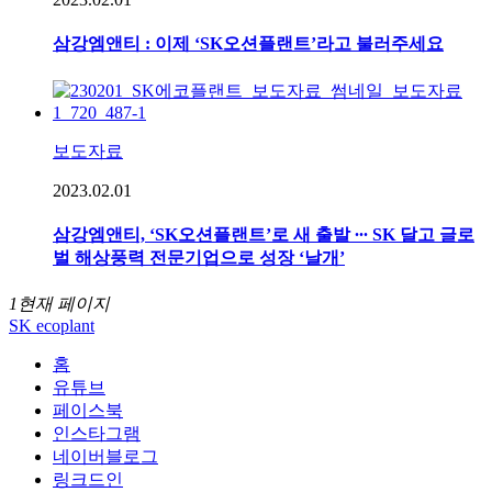
삼강엠앤티 : 이제 ‘SK오션플랜트’라고 불러주세요
보도자료
2023.02.01
삼강엠앤티, ‘SK오션플랜트’로 새 출발 ∙∙∙ SK 달고 글로
벌 해상풍력 전문기업으로 성장 ‘날개’
1
현재 페이지
SK ecoplant
홈
유튜브
페이스북
인스타그램
네이버블로그
링크드인