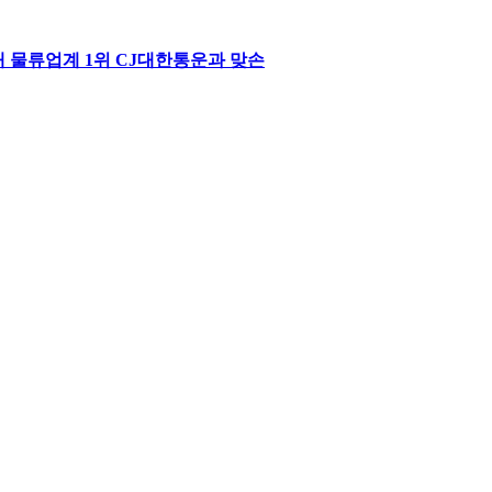
내 물류업계 1위 CJ대한통운과 맞손