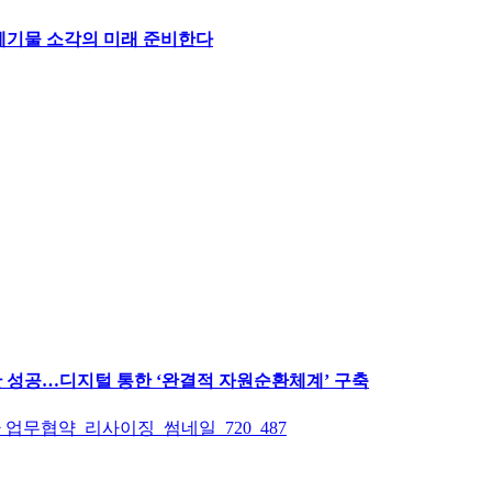
료폐기물 소각의 미래 준비한다
산 성공…디지털 통한 ‘완결적 자원순환체계’ 구축