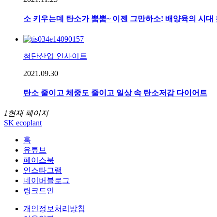
소 키우는데 탄소가 뿜뿜~ 이젠 그만하소! 배양육의 시대 
첨단산업 인사이트
2021.09.30
탄소 줄이고 체중도 줄이고 일상 속 탄소저감 다이어트
1
현재 페이지
SK ecoplant
홈
유튜브
페이스북
인스타그램
네이버블로그
링크드인
개인정보처리방침