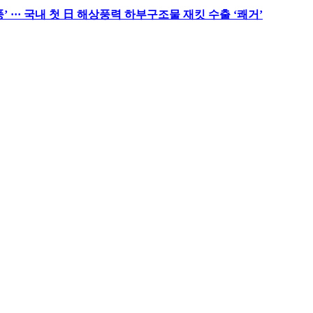
··· 국내 첫 日 해상풍력 하부구조물 재킷 수출 ‘쾌거’