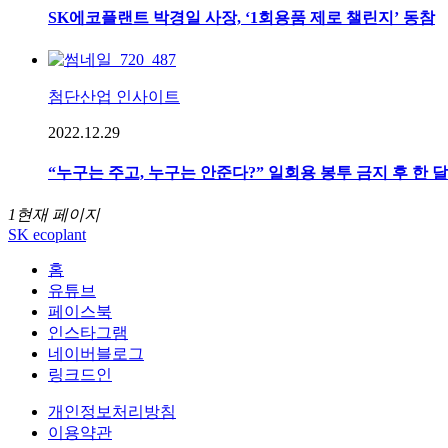
SK에코플랜트 박경일 사장, ‘1회용품 제로 챌린지’ 동참
첨단산업 인사이트
2022.12.29
“누구는 주고, 누구는 안준다?” 일회용 봉투 금지 후 한 
1
현재 페이지
SK ecoplant
홈
유튜브
페이스북
인스타그램
네이버블로그
링크드인
개인정보처리방침
이용약관