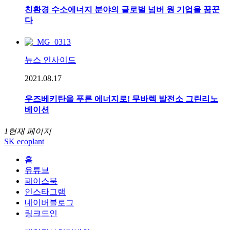
친환경 수소에너지 분야의 글로벌 넘버 원 기업을 꿈꾼
다
뉴스 인사이드
2021.08.17
우즈베키탄을 푸른 에너지로! 무바렉 발전소 그린리노
베이션
1
현재 페이지
SK ecoplant
홈
유튜브
페이스북
인스타그램
네이버블로그
링크드인