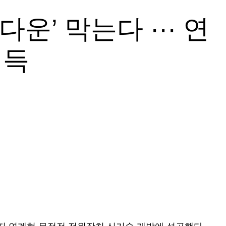
운’ 막는다 ··· 연
취득