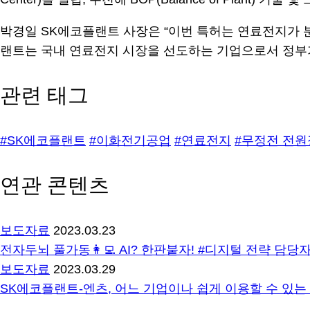
박경일 SK에코플랜트 사장은 “이번 특허는 연료전지가 
랜트는 국내 연료전지 시장을 선도하는 기업으로서 정부가 
관련 태그
#SK에코플랜트
#이화전기공업
#연료전지
#무정전 전
연관 콘텐츠
보도자료
2023.03.23
전자두뇌 풀가동👩‍💻 AI? 한판붙자! #디지털 전략 담당
보도자료
2023.03.29
SK에코플랜트-엔츠, 어느 기업이나 쉽게 이용할 수 있는 