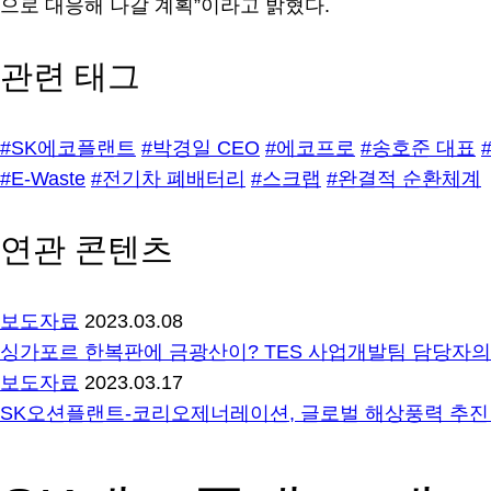
으로 대응해 나갈 계획”이라고 밝혔다.
관련 태그
#SK에코플랜트
#박경일 CEO
#에코프로
#송호준 대표
#E-Waste
#전기차 폐배터리
#스크랩
#완결적 순환체계
연관 콘텐츠
보도자료
2023.03.08
싱가포르 한복판에 금광산이? TES 사업개발팀 담당자의 
보도자료
2023.03.17
SK오션플랜트-코리오제너레이션, 글로벌 해상풍력 추진 ‘맞손