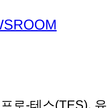
EWSROOM
로-테스(TES), 