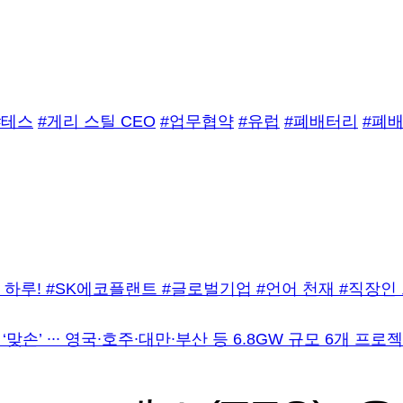
#테스
#게리 스틸 CEO
#업무협약
#유럽
#폐배터리
#폐
하루! #SK에코플랜트 #글로벌기업 #언어 천재 #직장인
’ ∙∙∙ 영국∙호주∙대만∙부산 등 6.8GW 규모 6개 프