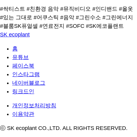
#싹티스트
#친환경 음악
#뮤직비디오
#인디밴드
#올옷
#있는 그대로
#어쿠스틱
#음악
#그린수소
#그린에너지
#블룸SK퓨얼셀
#연료전지
#SOFC
#SK에코플랜트
SK ecoplant
홈
유튜브
페이스북
인스타그램
네이버블로그
링크드인
개인정보처리방침
이용약관
ⓒ SK ecoplant CO.,LTD. ALL RIGHTS RESERVED.