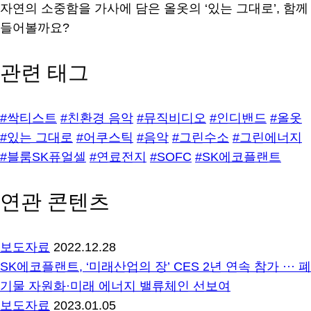
자연의 소중함을 가사에 담은 올옷의 ‘있는 그대로’, 함께
들어볼까요?
관련 태그
#싹티스트
#친환경 음악
#뮤직비디오
#인디밴드
#올옷
#있는 그대로
#어쿠스틱
#음악
#그린수소
#그린에너지
#블룸SK퓨얼셀
#연료전지
#SOFC
#SK에코플랜트
연관 콘텐츠
보도자료
2022.12.28
SK에코플랜트, ‘미래산업의 장’ CES 2년 연속 참가 ··· 폐
기물 자원화·미래 에너지 밸류체인 선보여
보도자료
2023.01.05