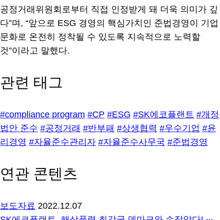
공정거래위원회로부터 직접 인정받게 돼 더욱 의미가 깊
다”며, “앞으로 ESG 경영의 핵심가치인 준법경영이 기업
문화로 온전히 정착될 수 있도록 지속적으로 노력할
것”이라고 말했다.
관련 태그
#compliance program
#CP
#ESG
#SK에코플랜트
#개정
법안 준수
#공정거래
#반부패
#상생협력
#우수기업
#윤
리경영
#자율준수관리자
#자율준수사무국
#준법경영
연관 콘텐츠
보도자료
2022.12.07
SK에코플랜트, 해상풍력 최강국 덴마크와 손잡았다! ∙∙∙