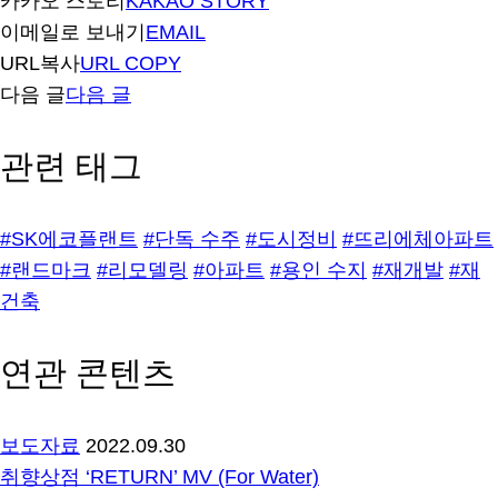
카카오 스토리
KAKAO STORY
이메일로 보내기
EMAIL
URL복사
URL COPY
다음 글
다음 글
관련 태그
#SK에코플랜트
#단독 수주
#도시정비
#뜨리에체아파트
#랜드마크
#리모델링
#아파트
#용인 수지
#재개발
#재
건축
연관 콘텐츠
보도자료
2022.09.30
취향상점 ‘RETURN’ MV (For Water)