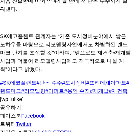
처음 진출한데 이어 약 4개월 만에 첫 단독 수주까지 일
궈냈다.
SK에코플랜트 관계자는 “기존 도시정비분야에서 쌓은
노하우를 바탕으로 리모델링사업에서도 차별화된 랜드
마크 단지를 조성할 것”이라며, ”앞으로도 재건축•재개발
사업과 더불어 리모델링사업에도 적극적으로 나설 계
획”이라고 밝혔다.
#SK에코플랜트
#단독 수주
#도시정비
#뜨리에체아파트
#
랜드마크
#리모델링
#아파트
#용인 수지
#재개발
#재건축
[wp_ulike]
공유하기
페이스북
Facebook
트위터
Twitter