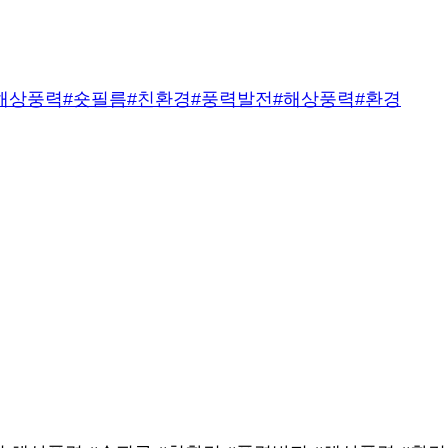
 해상풍력
#숏필름
#친환경
#풍력발전
#해상풍력
#환경