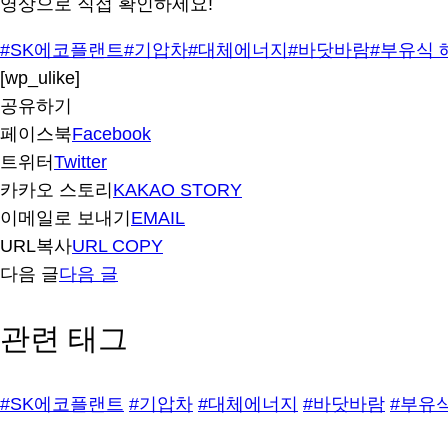
영상으로 직접 확인하세요!
#SK에코플랜트
#기압차
#대체에너지
#바닷바람
#부유식
[wp_ulike]
공유하기
페이스북
Facebook
트위터
Twitter
카카오 스토리
KAKAO STORY
이메일로 보내기
EMAIL
URL복사
URL COPY
다음 글
다음 글
관련 태그
#SK에코플랜트
#기압차
#대체에너지
#바닷바람
#부유