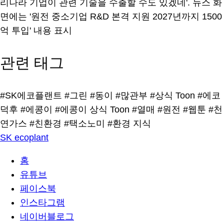
관련 태그
#SK에코플랜트
#그린
#동이
#많관부
#상식 Toon
#에코
덕후
#에콩이
#에콩이 상식 Toon
#열매
#원전
#웹툰
#천
연가스
#친환경
#택소노미
#환경 지식
SK ecoplant
홈
유튜브
페이스북
인스타그램
네이버블로그