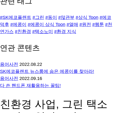
관련 태그
#SK에코플랜트
#그린
#동이
#많관부
#상식 Toon
#에코
덕후
#에콩이
#에콩이 상식 Toon
#열매
#원전
#웹툰
#천
연가스
#친환경
#택소노미
#환경 지식
연관 콘텐츠
용어사전
2022.08.22
SK에코플랜트 뉴스룸에 숨은 에콩이를 찾아라!
용어사전
2022.09.16
다 쓴 핸드폰 재활용하는 꿀팁!
친환경 사업, 그린 택소