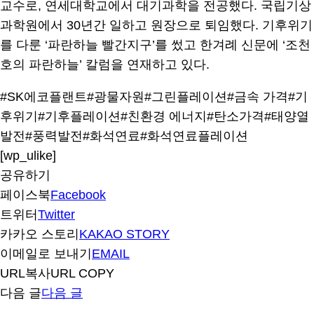
교수로, 연세대학교에서 대기과학을 전공했다. 국립기상
과학원에서 30년간 일하고 원장으로 퇴임했다. 기후위기
를 다룬 ‘파란하늘 빨간지구’를 썼고 한겨례 신문에 ‘조천
호의 파란하늘’ 칼럼을 연재하고 있다.
#SK에코플랜트
#광물자원
#그린플레이션
#금속 가격
#기
후위기
#기후플레이션
#친환경 에너지
#탄소가격
#태양열
발전
#풍력발전
#화석연료
#화석연료플레이션
[wp_ulike]
공유하기
페이스북
Facebook
트위터
Twitter
카카오 스토리
KAKAO STORY
이메일로 보내기
EMAIL
URL복사
URL COPY
다음 글
다음 글