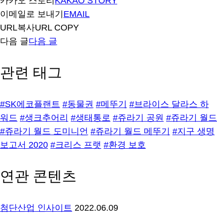
카카오 스토리
KAKAO STORY
이메일로 보내기
EMAIL
URL복사
URL COPY
다음 글
다음 글
관련 태그
#SK에코플랜트
#동물권
#메뚜기
#브라이스 달라스 하
워드
#생크추어리
#생태통로
#쥬라기 공원
#쥬라기 월드
#쥬라기 월드 도미니언
#쥬라기 월드 메뚜기
#지구 생명
보고서 2020
#크리스 프랫
#환경 보호
연관 콘텐츠
첨단산업 인사이트
2022.06.09