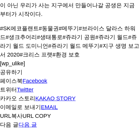
이 아닌 우리가 사는 지구에서 만들어나갈 공생은 지금
부터가 시작이다.
#SK에코플랜트
#동물권
#메뚜기
#브라이스 달라스 하워
드
#생크추어리
#생태통로
#쥬라기 공원
#쥬라기 월드
#쥬
라기 월드 도미니언
#쥬라기 월드 메뚜기
#지구 생명 보고
서 2020
#크리스 프랫
#환경 보호
[wp_ulike]
공유하기
페이스북
Facebook
트위터
Twitter
카카오 스토리
KAKAO STORY
이메일로 보내기
EMAIL
URL복사
URL COPY
다음 글
다음 글