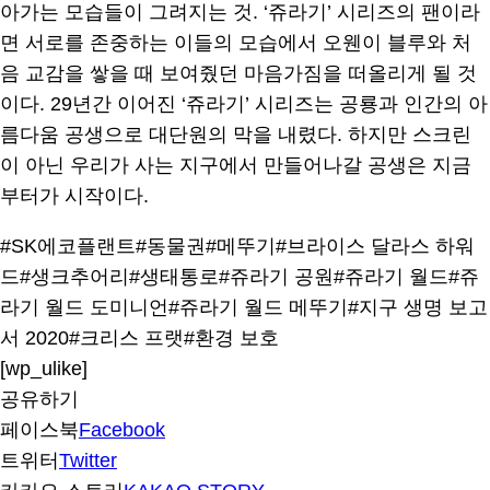
아가는 모습들이 그려지는 것. ‘쥬라기’ 시리즈의 팬이라
면 서로를 존중하는 이들의 모습에서 오웬이 블루와 처
음 교감을 쌓을 때 보여줬던 마음가짐을 떠올리게 될 것
이다. 29년간 이어진 ‘쥬라기’ 시리즈는 공룡과 인간의 아
름다움 공생으로 대단원의 막을 내렸다. 하지만 스크린
이 아닌 우리가 사는 지구에서 만들어나갈 공생은 지금
부터가 시작이다.
#SK에코플랜트
#동물권
#메뚜기
#브라이스 달라스 하워
드
#생크추어리
#생태통로
#쥬라기 공원
#쥬라기 월드
#쥬
라기 월드 도미니언
#쥬라기 월드 메뚜기
#지구 생명 보고
서 2020
#크리스 프랫
#환경 보호
[wp_ulike]
공유하기
페이스북
Facebook
트위터
Twitter