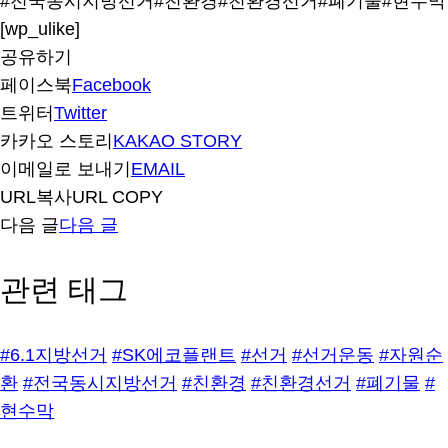
#전국동시지방선거
#친환경
#친환경선거
#폐기물
#현수막
[wp_ulike]
공유하기
페이스북
Facebook
트위터
Twitter
카카오 스토리
KAKAO STORY
이메일로 보내기
EMAIL
URL복사
URL COPY
다음 글
다음 글
관련 태그
#6.1지방선거
#SK에코플랜트
#선거
#선거운동
#자원순
환
#전국동시지방선거
#친환경
#친환경선거
#폐기물
#
현수막