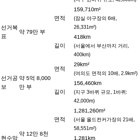
159,710m²
면적
(잠실 야구장의 6배,
26,331m²)
선거복
약 79만 부
표
418km
길이
(서울에서 부산까지 거리,
400km)
29km²
면적
(여의도 면적의 10배, 2.9km²)
선거공
약 5억 8,000
156,460km
보
만 부
길이
(지구 3바퀴 규모, 1바퀴:
42,000m)
1,281,260m²
면적
(서울 올드컨커가장의 21배,
58,551m²)
약 12만 8천
현수막
1,281km