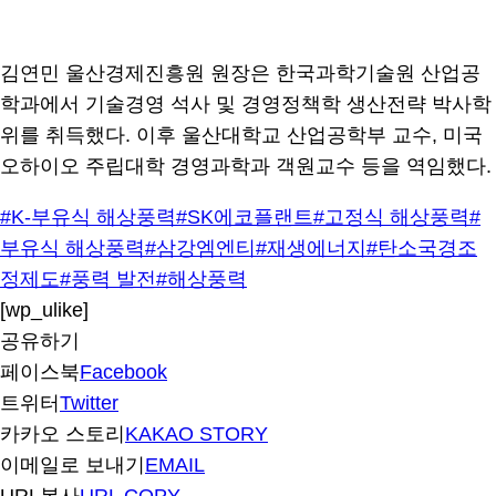
김연민 울산경제진흥원 원장은 한국과학기술원 산업공
학과에서 기술경영 석사 및 경영정책학 생산전략 박사학
위를 취득했다. 이후 울산대학교 산업공학부 교수, 미국
오하이오 주립대학 경영과학과 객원교수 등을 역임했다.
#K-부유식 해상풍력
#SK에코플랜트
#고정식 해상풍력
#
부유식 해상풍력
#삼강엠엔티
#재생에너지
#탄소국경조
정제도
#풍력 발전
#해상풍력
[wp_ulike]
공유하기
페이스북
Facebook
트위터
Twitter
카카오 스토리
KAKAO STORY
이메일로 보내기
EMAIL