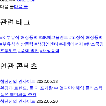
URL복사
URL COPY
다음 글
다음 글
관련 태그
#K-부유식 해상풍력
#SK에코플랜트
#고정식 해상풍력
#부유식 해상풍력
#삼강엠엔티
#재생에너지
#탄소국경
조정제도
#풍력 발전
#해상풍력
연관 콘텐츠
첨단산업 인사이트
2022.05.13
환경과 트렌드, 둘 다 포기할 수 없다면? 해양 플라스틱
품은 핵인싸템 추천
첨단산업 인사이트
2022.05.20