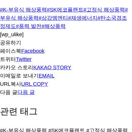
#K-부유식 해상풍력
#SK에코플랜트
#고정식 해상풍력
#
부유식 해상풍력
#삼강엠엔티
#재생에너지
#탄소국경조
정제도
#풍력 발전
#해상풍력
[wp_ulike]
공유하기
페이스북
Facebook
트위터
Twitter
카카오 스토리
KAKAO STORY
이메일로 보내기
EMAIL
URL복사
URL COPY
다음 글
다음 글
관련 태그
#K-부유식 해상풍력
#SK에코플랜트
#고정식 해상풍력