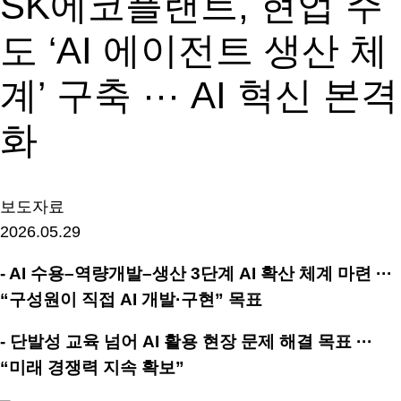
SK에코플랜트, 현업 주
도 ‘AI 에이전트 생산 체
계’ 구축 ··· AI 혁신 본격
화
보도자료
2026.05.29
- AI
수용
–
역량개발
–
생산
3
단계
AI
확산 체계 마련 ···
“
구성원이 직접
AI
개발
·
구현
”
목표
-
단발성 교육 넘어
AI
활용 현장 문제 해결 목표 ···
“
미래 경쟁력 지속 확보
”