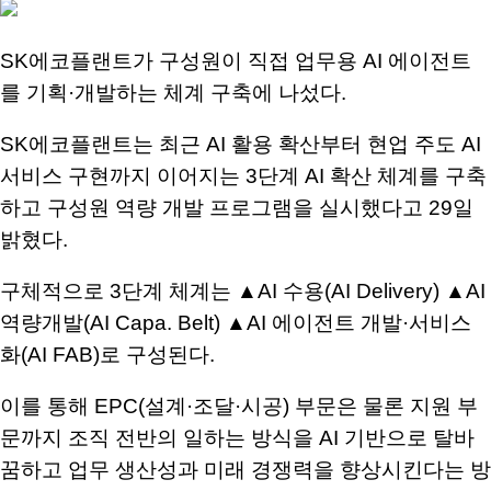
S
K
에코플랜트가 구성원이 직접 업무용
AI
에이전트
를 기획
·
개발하는 체계 구축에 나섰다
.
SK
에코플랜트는 최근
AI
활용 확산부터 현업 주도
AI
서비스 구현까지 이어지는
3
단계
AI
확산 체계를 구축
하고 구성원 역량 개발 프로그램을 실시했다고
29
일
밝혔다
.
구체적으로
3
단계 체계는
▲AI
수용
(AI Delivery) ▲AI
역량개발
(AI Capa. Belt) ▲AI
에이전트 개발·서비스
화
(AI FAB)
로 구성된다
.
이를 통해
EPC(
설계·조달·시공
)
부문은 물론 지원 부
문까지 조직 전반의 일하는 방식을
AI
기반으로 탈바
꿈하고 업무 생산성과 미래 경쟁력을 향상시킨다는 방