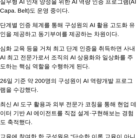
실무형
AI
인재 양성을 위한
AI
역량 인증 프로그램
(AI
Capa. Belt)
도 운영 중이다
.
단계별 인증 체계를 통해 구성원의
AI
활용 고도화 유
인을 제공하고 동기부여를 제공하는 차원이다
.
심화 교육 등을 거쳐 최고 단계 인증을 취득하면 사내
AI
최고 전문가로서 조직의
AI
상용화와 일상화를 주
도하는 핵심 역할을 수행하게 된다
.
26
일 기준 약
200
명의 구성원이
AI
역량개발 프로그
램을 수강했다
.
최신
AI
도구 활용과 외부 전문가 코칭을 통해 현업 데
이터 기반
AI
에이전트를 직접 설계
·
구현해보는 경험
도 축적했다
.
교육에 참여한 한 구성원은
“
단순한 이론 교육이 아니