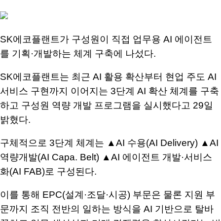
S
K
에코플랜트가 구성원이 직접 업무용
AI
에이전트
를 기획
·
개발하는 체계 구축에 나섰다
.
SK
에코플랜트는 최근
AI
활용 확산부터 현업 주도
AI
서비스 구현까지 이어지는
3
단계
AI
확산 체계를 구축
하고 구성원 역량 개발 프로그램을 실시했다고
29
일
밝혔다
.
구체적으로
3
단계 체계는
▲AI
수용
(AI Delivery) ▲AI
역량개발
(AI Capa. Belt) ▲AI
에이전트 개발·서비스
화
(AI FAB)
로 구성된다
.
이를 통해
EPC(
설계·조달·시공
)
부문은 물론 지원 부
문까지 조직 전반의 일하는 방식을
AI
기반으로 탈바