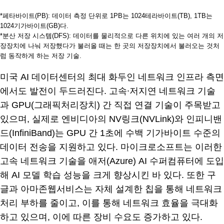
*페타바이트(PB): 데이터 측정 단위로 1PB는 1024테라바이트(TB), 1TB는
1024기가바이트(GB)다.
*분산 저장 시스템(DFS): 데이터를 물리적으로 다른 위치에 있는 여러 개의 저
장장치에 나눠 저장했다가 불러올 때는 한 곳의 저장장치에서 불러오는 것처
럼 동작하게 하는 저장 기술.
미국 AI 데이터센터의 최대 화두인 네트워크 인프라 측면
에서도 발전이 두드러진다. 고속∙저지연 네트워크 기술
과 GPU(그래픽처리장치) 간 직접 연결 기술이 주목받고
있으며, 실제로 엔비디아의 NV링크(NVLink)와 인피니밴
드(InfiniBand)는 GPU 간 1초에 수백 기가바이트 수준의
데이터 전송을 지원하고 있다. 마이크로소프트는 이러한
고속 네트워크 기술을 애저(Azure) AI 수퍼컴퓨터에 도입
해 AI 모델 학습 성능을 크게 향상시킨 바 있다. 또한 구
글과 아마존웹서비스는 자체 설계한 칩을 통해 네트워크
처리 부하를 줄이고, 이를 통해 네트워크 효율을 극대화
하고 있으며, 이에 따른 장비 수요도 증가하고 있다.