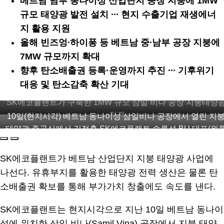
베트남 남부 동나이성 산업단지 공장 지붕에 1MW
규모 태양광 발전 설치 ∙∙∙ 현지 수출기업 재생에너
지 활용 지원
올해 빈즈엉∙하이퐁 등 베트남 중∙남부 공장 지붕에
7MW 규모까지 확대
향후 탄소배출권 등록·운영까지 추진 ∙∙∙ 기후위기
대응 및 탄소감축 확산 기대
SK에코플랜트가 구축한 1MW 규모 삼일 비나 공장 지붕태양광
전경
10일(현지시각) 베트남 동나이성 삼일비나 공장에서 열린 지붕
태양광 준공식에서 김정훈 SK에코플랜트 솔루션 BU 대표(왼쪽
네번째)과 이상훈 삼일비나 법인장(왼쪽 세번째)을 비롯한 관
자들이 기념촬영을 하고 있다.
SK에코플랜트가 베트남 산업단지 지붕 태양광 사업에
나선다. 유휴부지를 활용한 태양광 전력 생산은 물론 탄
소배출권 확보를 통해 부가가치 창출에도 속도를 낸다.
SK에코플랜트는 현지시각으로 지난 10일 베트남 동나이
성에 위치한 삼일 비나(Samil Vina) 공장에서 지붕 태양