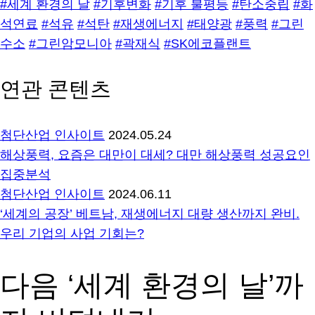
#세계 환경의 날
#기후변화
#기후 불평등
#탄소중립
#화
석연료
#석유
#석탄
#재생에너지
#태양광
#풍력
#그린
수소
#그린암모니아
#곽재식
#SK에코플랜트
연관 콘텐츠
첨단산업 인사이트
2024.05.24
해상풍력, 요즘은 대만이 대세? 대만 해상풍력 성공요인
집중분석
첨단산업 인사이트
2024.06.11
‘세계의 공장’ 베트남, 재생에너지 대량 생산까지 완비.
우리 기업의 사업 기회는?
다음 ‘세계 환경의 날’까