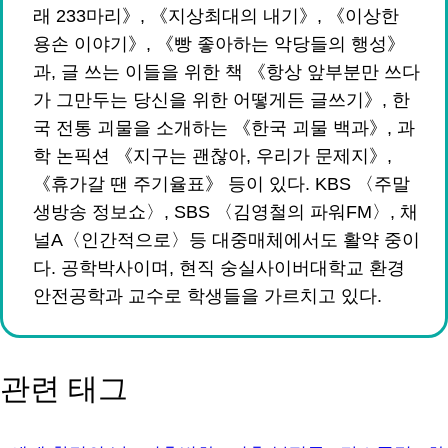
래 233마리》, 《지상최대의 내기》, 《이상한
용손 이야기》, 《빵 좋아하는 악당들의 행성》
과, 글 쓰는 이들을 위한 책 《항상 앞부분만 쓰다
가 그만두는 당신을 위한 어떻게든 글쓰기》, 한
국 전통 괴물을 소개하는 《한국 괴물 백과》, 과
학 논픽션 《지구는 괜찮아, 우리가 문제지》,
《휴가갈 땐 주기율표》 등이 있다. KBS 〈주말
생방송 정보쇼〉, SBS 〈김영철의 파워FM〉, 채
널A〈인간적으로〉등 대중매체에서도 활약 중이
다. 공학박사이며, 현직 숭실사이버대학교 환경
안전공학과 교수로 학생들을 가르치고 있다.
관련 태그