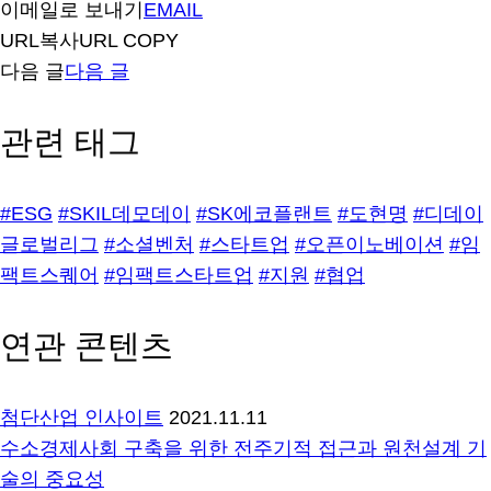
이메일로 보내기
EMAIL
URL복사
URL COPY
다음 글
다음 글
관련 태그
#ESG
#SKIL데모데이
#SK에코플랜트
#도현명
#디데이
글로벌리그
#소셜벤처
#스타트업
#오픈이노베이션
#임
팩트스퀘어
#임팩트스타트업
#지원
#협업
연관 콘텐츠
첨단산업 인사이트
2021.11.11
수소경제사회 구축을 위한 전주기적 접근과 원천설계 기
술의 중요성