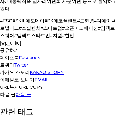
사, 대통력직속 일자리위원회 자문위원 등으로 활약하고
있다.
#ESG
#SKIL데모데이
#SK에코플랜트
#도현명
#디데이글
로벌리그
#소셜벤처
#스타트업
#오픈이노베이션
#임팩트
스퀘어
#임팩트스타트업
#지원
#협업
[wp_ulike]
공유하기
페이스북
Facebook
트위터
Twitter
카카오 스토리
KAKAO STORY
이메일로 보내기
EMAIL
URL복사
URL COPY
다음 글
다음 글
관련 태그