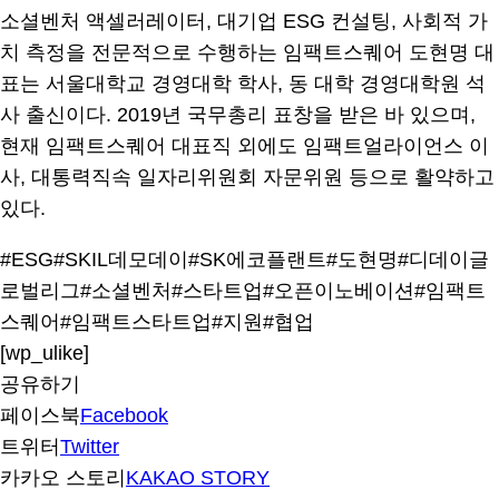
소셜벤처 액셀러레이터, 대기업 ESG 컨설팅, 사회적 가
치 측정을 전문적으로 수행하는 임팩트스퀘어 도현명 대
표는 서울대학교 경영대학 학사, 동 대학 경영대학원 석
사 출신이다. 2019년 국무총리 표창을 받은 바 있으며,
현재 임팩트스퀘어 대표직 외에도 임팩트얼라이언스 이
사, 대통력직속 일자리위원회 자문위원 등으로 활약하고
있다.
#ESG
#SKIL데모데이
#SK에코플랜트
#도현명
#디데이글
로벌리그
#소셜벤처
#스타트업
#오픈이노베이션
#임팩트
스퀘어
#임팩트스타트업
#지원
#협업
[wp_ulike]
공유하기
페이스북
Facebook
트위터
Twitter
카카오 스토리
KAKAO STORY