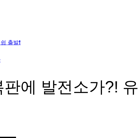
쉽 출발❗
다
한복판에 발전소가?!