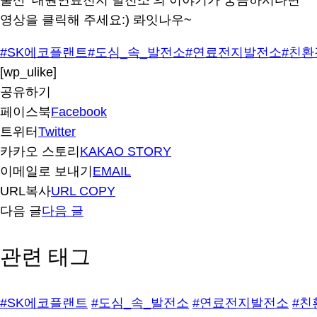
울산 ‘대원연료전지 발전소’의 이야기가 궁금하시다면
영상을 클릭해 주세요:) 롸잇나우~
#SK에코플랜트
#도심_속_발전소
#연료전지발전소
#친환
[wp_ulike]
공유하기
페이스북
Facebook
트위터
Twitter
카카오 스토리
KAKAO STORY
이메일로 보내기
EMAIL
URL복사
URL COPY
다음 글
다음 글
관련 태그
#SK에코플랜트
#도심_속_발전소
#연료전지발전소
#친