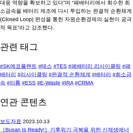
대응 역량을 확보하고 있다”며 “폐배터리에서 회수한 희
소금속을 배터리 제조에 다시 투입하는 완결적 순환체계
(Closed Loop) 완성을 통한 자원순환경제의 실현이 궁극
적 목표”라고 강조했다.
관련 태그
#SK에코플랜트
#테스
#TES
#폐배터리 리사이클링
#폐
배터리
#리사이클링
#완결적 순환체계
#배터리
#희소금
속
#리튬
#ESS
#E-Waste
#IRA
#CRMA
연관 콘텐츠
보도자료
2023.10.13
［Busan Is Ready!］기후위기 극복을 위한 신재생에너