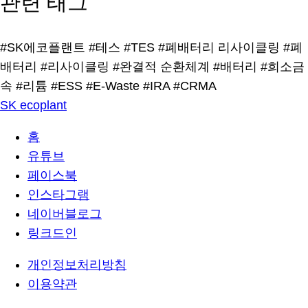
관련 태그
#SK에코플랜트
#테스
#TES
#폐배터리 리사이클링
#폐
배터리
#리사이클링
#완결적 순환체계
#배터리
#희소금
속
#리튬
#ESS
#E-Waste
#IRA
#CRMA
SK ecoplant
홈
유튜브
페이스북
인스타그램
네이버블로그
링크드인
개인정보처리방침
이용약관