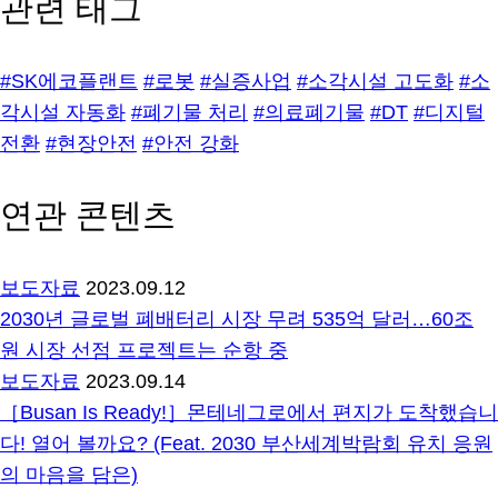
관련 태그
#SK에코플랜트
#로봇
#실증사업
#소각시설 고도화
#소
각시설 자동화
#폐기물 처리
#의료폐기물
#DT
#디지털
전환
#현장안전
#안전 강화
연관 콘텐츠
보도자료
2023.09.12
2030년 글로벌 폐배터리 시장 무려 535억 달러…60조
원 시장 선점 프로젝트는 순항 중
보도자료
2023.09.14
［Busan Is Ready!］몬테네그로에서 편지가 도착했습니
다! 열어 볼까요? (Feat. 2030 부산세계박람회 유치 응원
의 마음을 담은)