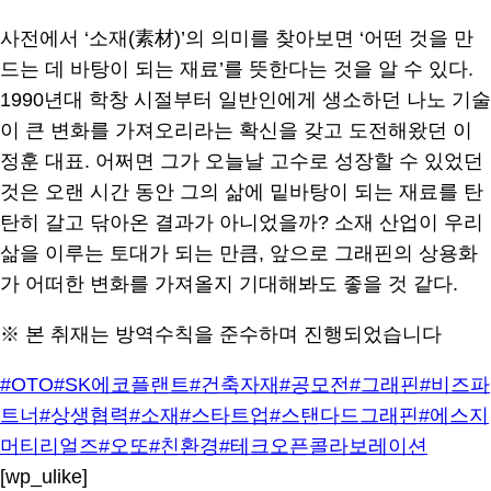
사전에서 ‘소재(素材)’의 의미를 찾아보면 ‘어떤 것을 만
드는 데 바탕이 되는 재료’를 뜻한다는 것을 알 수 있다.
1990년대 학창 시절부터 일반인에게 생소하던 나노 기술
이 큰 변화를 가져오리라는 확신을 갖고 도전해왔던 이
정훈 대표. 어쩌면 그가 오늘날 고수로 성장할 수 있었던
것은 오랜 시간 동안 그의 삶에 밑바탕이 되는 재료를 탄
탄히 갈고 닦아온 결과가 아니었을까? 소재 산업이 우리
삶을 이루는 토대가 되는 만큼, 앞으로 그래핀의 상용화
가 어떠한 변화를 가져올지 기대해봐도 좋을 것 같다.
※ 본 취재는 방역수칙을 준수하며 진행되었습니다​
#OTO
#SK에코플랜트
#건축자재
#공모전
#그래핀
#비즈파
트너
#상생협력
#소재
#스타트업
#스탠다드그래핀
#에스지
머티리얼즈
#오또
#친환경
#테크오픈콜라보레이션
[wp_ulike]