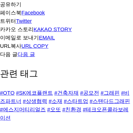
공유하기
페이스북
Facebook
트위터
Twitter
카카오 스토리
KAKAO STORY
이메일로 보내기
EMAIL
URL복사
URL COPY
다음 글
다음 글
관련 태그
#OTO
#SK에코플랜트
#건축자재
#공모전
#그래핀
#비
즈파트너
#상생협력
#소재
#스타트업
#스탠다드그래핀
#에스지머티리얼즈
#오또
#친환경
#테크오픈콜라보레
이션