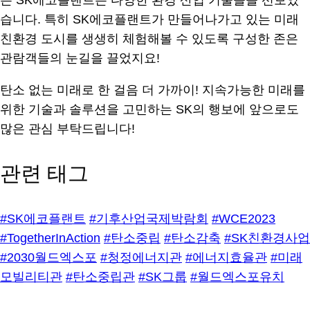
는 SK에코플랜트는 다양한 환경 산업 기술들을 선보였
습니다. 특히 SK에코플랜트가 만들어나가고 있는 미래
친환경 도시를 생생히 체험해볼 수 있도록 구성한 존은
관람객들의 눈길을 끌었지요!
탄소 없는 미래로 한 걸음 더 가까이! 지속가능한 미래를
위한 기술과 솔루션을 고민하는 SK의 행보에 앞으로도
많은 관심 부탁드립니다!
관련 태그
#SK에코플랜트
#기후산업국제박람회
#WCE2023
#TogetherInAction
#탄소중립
#탄소감축
#SK친환경사업
#2030월드엑스포
#청정에너지관
#에너지효율관
#미래
모빌리티관
#탄소중립관
#SK그룹
#월드엑스포유치