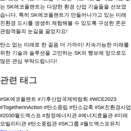
는 SK에코플랜트는 다양한 환경 산업 기술들을 선보였
습니다. 특히 SK에코플랜트가 만들어나가고 있는 미래
친환경 도시를 생생히 체험해볼 수 있도록 구성한 존은
관람객들의 눈길을 끌었지요!
탄소 없는 미래로 한 걸음 더 가까이! 지속가능한 미래를
위한 기술과 솔루션을 고민하는 SK의 행보에 앞으로도
많은 관심 부탁드립니다!
관련 태그
#SK에코플랜트
#기후산업국제박람회
#WCE2023
#TogetherInAction
#탄소중립
#탄소감축
#SK친환경사업
#2030월드엑스포
#청정에너지관
#에너지효율관
#미래
모빌리티관
#탄소중립관
#SK그룹
#월드엑스포유치