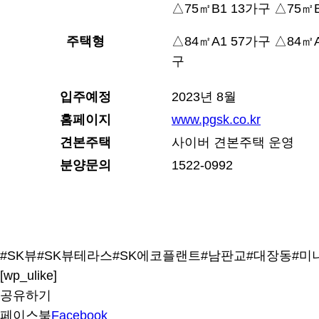
△75㎡B1 13가구 △75㎡B
주택형
△84㎡A1 57가구 △84㎡A
구
입주예정
2023년 8월
홈페이지
www.pgsk.co.kr
견본주택
사이버 견본주택 운영
분양문의
1522-0992
#SK뷰
#SK뷰테라스
#SK에코플랜트
#남판교
#대장동
#미
[wp_ulike]
공유하기
페이스북
Facebook