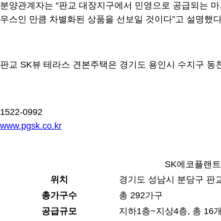
분양관계자는 “판교 대장지구에서 민영으로 공급되는 마
우스인 만큼 차별화된 상품을 선보일 것이다”고 설명했다
판교 SK뷰 테라스 견본주택은 경기도 용인시 수지구 동천동
1522-0992
www.pgsk.co.kr
SK에코플랜트
위치
경기도 성남시 분당구 판
총가구수
총 292가구
공급규모
지하1층~지상4층, 총 16